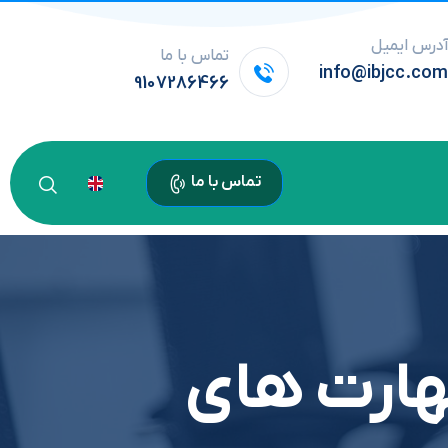
درس ایمیل
تماس با ما
info@ibjcc.co
9107286466
تماس با ما
هارت های