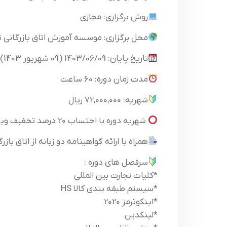
روش برگزاری: مجازی
محل برگزاری: موسسه آموزش اتاق بازرگانی ت
تاریخ پایان: 1403/06/09 (09 شهریور 1403)
مدت زمان دوره: 60 ساعت
شهریه: 72,000,000 ریال
شهریه دوره با احتساب 20 درصد تخفیف ویژه اعضا اتاق بازرگانی تهران و اتاق مشترک بازرگانی ایران و برزیل 72/000/000ریال میباشد.
همراه با ارائه گواهینامه دو زبانه از اتاق بازر
سرفصل های دوره :
*کلیات تجارت بین المللی
*سیستم طبقه بندی کالا HS
*اینکوترمز 2020
*لینکدین