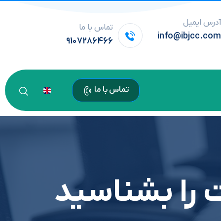
درس ایمیل
تماس با ما
info@ibjcc.co
9107286466
تماس با ما
 را بشناسید