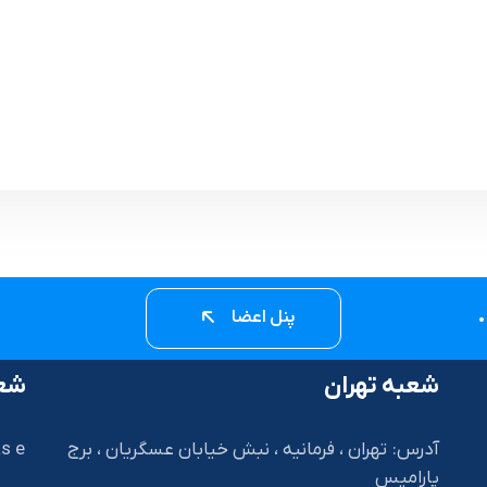
پنل اعضا
شعبه تهران
شعب
آدرس: تهران ، فرمانیه ، نبش خیابان عسگریان ، برج
s e
پارامیس