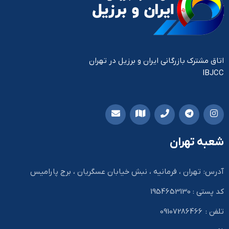
اتاق مشترک بازرگانی ایران و برزیل در تهران
IBJCC
شعبه تهران
آدرس: تهران ، فرمانیه ، نبش خیابان عسگریان ، برج پارامیس
کد پستی : 1954653130
تلفن : 09107286466