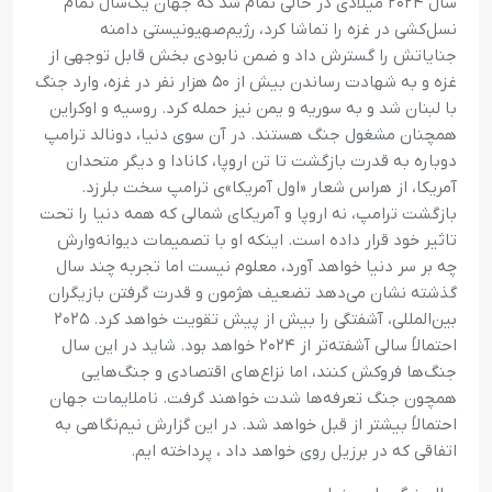
سال ۲۰۲۴ میلادی در حالی تمام شد که جهان یک‌سال تمام
نسل‌کشی در غزه را تماشا کرد، رژیم‌صهیونیستی دامنه
جنایاتش را گسترش داد و ضمن نابودی بخش قابل توجهی از
غزه و به شهادت رساندن بیش از ۵۰ هزار نفر در غزه، وارد جنگ
با لبنان شد و به سوریه و یمن نیز حمله کرد. روسیه و اوکراین
همچنان مشغول جنگ هستند. در آن سوی دنیا، دونالد ترامپ
دوباره به قدرت بازگشت تا تن اروپا، کانادا و دیگر متحدان
آمریکا، از هراس شعار «اول آمریکا»ی ترامپ سخت بلرزد.
بازگشت ترامپ، نه اروپا و آمریکای شمالی که همه دنیا را تحت
تاثیر خود قرار داده است. اینکه او با تصمیمات دیوانه‌وارش
چه بر سر دنیا خواهد آورد، معلوم نیست اما تجربه چند سال
گذشته نشان می‌دهد تضعیف هژمون و قدرت گرفتن بازیگران
بین‌المللی، آشفتگی را بیش از پیش تقویت خواهد کرد. ۲۰۲۵
احتمالاً سالی آشفته‌تر از ۲۰۲۴ خواهد بود. شاید در این سال
جنگ‌ها فروکش کنند، اما نزاع‌های اقتصادی و جنگ‌هایی
همچون جنگ تعرفه‌ها شدت خواهند گرفت. ناملایمات جهان
احتمالاً بیشتر از قبل خواهد شد. در این گزارش نیم‌نگاهی به
اتفاقی که در برزیل روی خواهد داد ، پرداخته ایم.