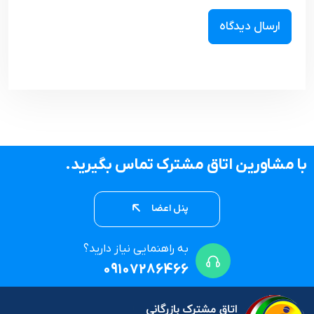
با مشاورین اتاق مشترک تماس بگیرید.
پنل اعضا
به راهنمایی نیاز دارید؟
09107286466