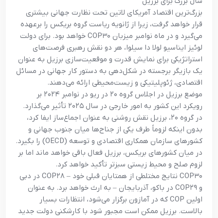
سال بزرگ برای برزیل
بزرگ‌ترین اقتصاد آمریکای لاتین تحت نظارت جهانی بیشتری
قرار خواهد گرفت، زیرا از ژانویه ریاست گروه بریکس را برعهده
می‌گیرد و در ماه نوامبر میزبان COP۳۰ خواهد بود. برای دولت
لوئیز ایناسیو لولا دا سیلوا، هر دو نقش رهبری فرصت‌های
استراتژیکی برای نمایش قدرت و موقعیت‌سازی برزیل به عنوان
یک بازیگر برجسته در شکل‌دهی به دستور کار جهانی در مسائل
اقتصادی، ژئوپلیتیکی و زیست‌محیطی ارائه می‌دهند.
موضع برزیل در اجلاس گروه ۲۰ در ریو در نوامبر ۲۰۲۴ بر
رویکرد این کشور به امور خارجی در سال ۲۰۲۵ تأثیر می‌گذارد.
در گروه ۲۰، برزیل نقش روشنی به عنوان اجماع‌ساز ایفا کرد،
بدون اینکه لزوماً طرف یکی از جناح‌ها میان جنوب جهانی و
کشورهای سازمان همکاری اقتصادی و توسعه (OECD) را بگیرد.
در میان کشورهای بریکس، برزیل فعال باقی خواهد ماند اما بر
لزوم صلح و محیط زیستی سبزتر تأکید خواهد کرد.
COP۳۰ نتایج مختلطی از همتایان قبلی خود – COP۲۸ در دبی
و COP۲۹ در باکو، آذربایجان – به ارث خواهد برد. به عنوان
اولین COP که در آمازون برگزار می‌شود، انتظارات بسیار
بالاست. برزیل ممکن است مجبور شود با کارشکنی دولت جدید