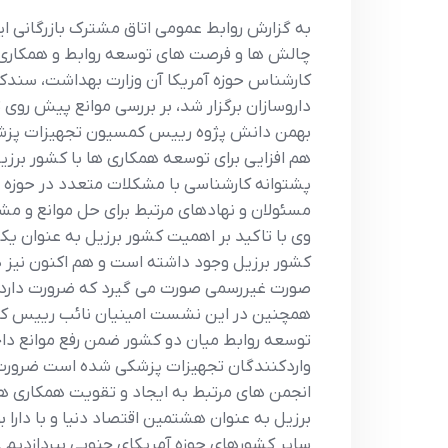
به گزارش روابط عمومی اتاق مشترک بازرگانی ای
چالش ها و فرصت هاي توسعه روابط و همکاري ها
کارشناس حوزه آمريکا آن وزارت بهداشت، سندکا
داروسازان برگزار شد، بر بررسي موانع پيش رو
بهمن دانش پژوه رييس کمسيون تجهيزات پزشکي و 
هم افزايي براي توسعه همکاري ها با کشور برز
پشتوانه کارشناسي با مشکلات متعدد در حوزه تج
مسئولان و نهادهاي مرتبط براي حل موانع و م
وي با تاکيد بر اهميت کشور برزيل به عنوان يکي
کشور برزيل وجود داشته است و هم اکنون نيز هن
صورت غيررسمي صورت مي گيرد که ضرورت دارد با 
همچنين در اين نشست امينيان نائب رييس کميس
توسعه روابط ميان دو کشور ضمن رفع موانع داخل
واردکنندگان تجهيزات پزشکي شده است ضرورت دا
انجمن هاي مرتبط به ايجاد و تقويت همکاري ها
برزيل به عنوان هشتمين اقتصاد دنيا و با دارا
ساير کشورهاي حوزه آمريکاي جنوبي بپردازديم .