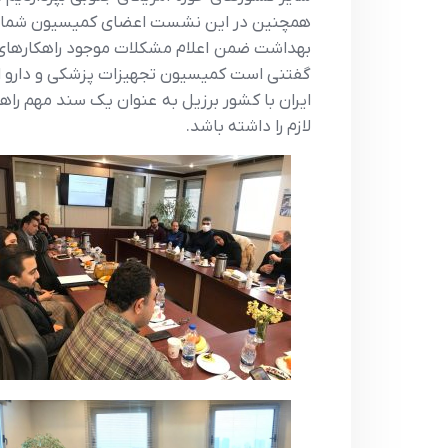
همچنين در اين نشست اعضاي کميسيون شماري را 
بهداشت ضمن اعلام مشکلات موجود راهکارهاي بر
گفتني است کميسيون تجهيزات پزشکي و دارو اتاق
ايران با کشور برزيل به عنوان يک سند مهم را
لازم را داشته باشد.