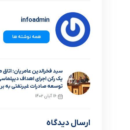
infoadmin
همه نوشته ها
سيد فخرالدين عامريان: اتاق مش
يک رکن اجراي اهداف ديپلماسي
توسعه صادرات غيرنفتي به برز
16 آبان 1402
نوشته قبلی
ارسال دیدگاه