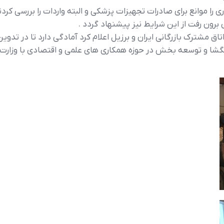
موانع براي صادرات تجهيزات پزشکي و البته واردات را بررسي کردند
ون رفت از اين شرايط نيز پيشنهاد گردد .
 مشترک بازرگاني ايران و برزيل اعلام کرد آمادگي دارد تا در تد
هگشا و توسعه بخش در حوزه همکاري هاي علمي و اقتصادي با وزارت