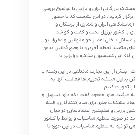
ترک بازرگاني ايران و برزيل با موضوع بررسي
رگزار گرديد . در اين نشست که با حضور
زمايشگاهي ايران و شماري از پزشکان و
دي با کشور برزيل بحث و گفت و گو شد .
سائل داخلي اعم از حوزه قوانين و مقررات و
هاي متعدد لحظه آخري و يا وضع قوانين بدون
گام اين کميسيون مذاکره و رايزني با
ت : پيش از اين تجارب مختلفي در اين زمينه با
کن بدليل مسئله تحريم ها فعاليت آنها به
را تقويت کنيم .
به ظرفيت هاي موجود گفت : که براي تسهيل و
يجاد مشکلات جدي براي صادرکنندگان و البته
شور برزيل و همچنين اعتمادسازي در ميان
يد در صورت تنظيم مناسبات و روابط با کشور
ي توانيم به تنظيم مناسبات در اين حوزه با