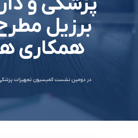
پزشکي و دارو
برزيل مطرح 
همکاري هاي
در دومين نشست کميسيون تجهيزات پزشکي و دا