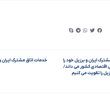
ترک ايران و برزيل خود را
 اقتصادي کشور مي داند/
يل را تقويت مي کنيم