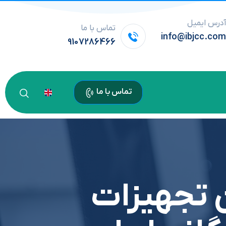
درس ایمیل
تماس با ما
info@ibjcc.co
9107286466
تماس با ما
تجهيزات