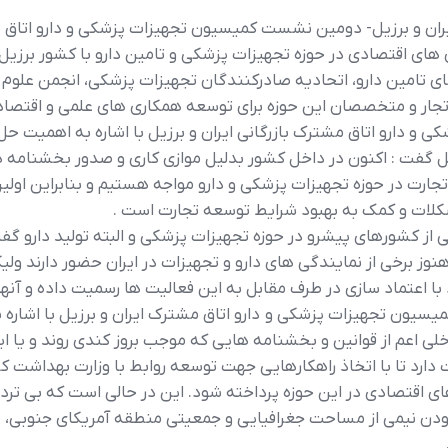
ران و برزیل- دومين نشست کميسيون تجهيزات پزشکي و دارو اتاق مش
ي اقتصادي در حوزه تجهيزات پزشکي و تامين دارو با کشور برزيل ب
ي تامين دارو، اتحاديه صادرکنندگان تجهيزات پزشکي، انجمن علوم آ
ي تجار و متخصصان اين حوزه براي توسعه همکاري هاي علمي و اقتصا
دارو اتاق مشترک بازرگاني ايران و برزيل با اشاره به اهميت حل م
يل گفت : اکنون در داخل کشور بدليل موازي کاري و صدور بخشنامه 
ارت در حوزه تجهيزات پزشکي و دارو مواجه هستيم و بنابراين اولين 
شکلات و کمک به بهبود شرايط توسعه تجارت است .
 از کشورهاي پيشرو در حوزه تجهيزات پزشکي و البته توليد دارو گف
وز برخي از نمايندگي هاي دارو و تجهيزات در ايران حضور دارند ولي
اعتماد سازي در طرف مقابل به اين فعاليت ها رسميت داده و آنها 
يون تجهيزات پزشکي و دارو اتاق مشترک ايران و برزيل با اشاره 
ي اعم از قوانين و بخشنامه هايي که موجب بروز کندي روند و يا ا
رد تا با اتخاذ راهکارهايي جهت توسعه روابط با وزارت بهداشت ک
ي اقتصادي در اين حوزه پرداخته شود. اين در حالي است که بي ترد
 بودن نيمي از مساحت جغرافيايي و جمعيتي منطقه آمريکاي جنوبي، م