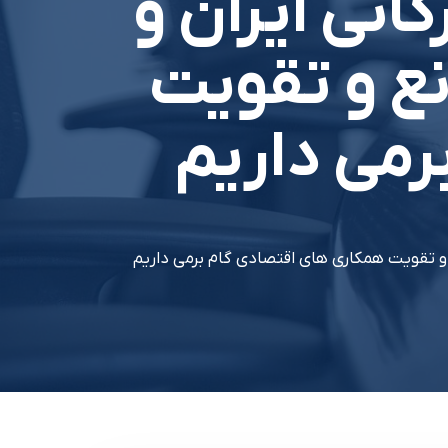
اني ايران و
نع و تقويت
رمي داريم
و تقويت همکاري هاي اقتصادي گام برمي داريم