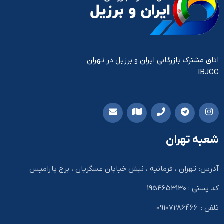
اتاق مشترک بازرگانی ایران و برزیل در تهران
IBJCC
شعبه تهران
آدرس: تهران ، فرمانیه ، نبش خیابان عسگریان ، برج پارامیس
کد پستی : 1954653130
تلفن : 09107286466