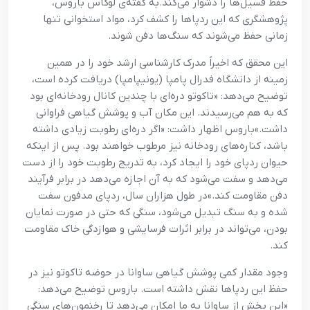
حفظ فسیل‌ها را دشوار می‌کند.
به گفته‌ی لوکاس باروس،
پژوهشگری که این ردپاها را کشف کرد، مواد استخوانی تنها
زمانی حفظ می‌شوند که سنگ‌ها دفن شوند.
این محقق که اخیراً مدرک کارشناسی ارشد خود را در همین
زمینه از دانشگاه فدرال پامپا (یونیپامپا) دریافت کرده است،
توضیح می‌دهد: «تاکوتو دره‌ای با چندین کانال رودخانه‌ای بود
که به هم می‌رسیدند. این مکان آب و پوشش گیاهی فراوانی
داشت.»
باروس اظهار داشت: «اگر دره‌ای رطوبت زیادی داشته
باشد، کناره‌های رودخانه نیز مرطوب خواهند بود. پس از اینکه
حیوان ردپای خود را ایجاد کرد، به تدریج رطوبت خود را از دست
می‌دهد و سفت می‌شود که به آن اجازه می‌دهد در برابر فرآیند
دفن مقاومت کند.»
در طول هزاران سال، ردپای مدفون سفت
شده و به سنگ تبدیل می‌شود، سنگی که حتی در صورت نمایان
بودن، می‌تواند در برابر اثرات فرسایشی و هوازدگی خاک مقاومت
کند.
وجود مقدار کمی پوشش گیاهی ساوانا در حوضه تاکوتو نیز در
حفظ این ردپاها نقش داشته است.
باروس توضیح می‌دهد:
«این بخش از ساوانا به ما امکان می‌دهد تا رخنمون‌های سنگی