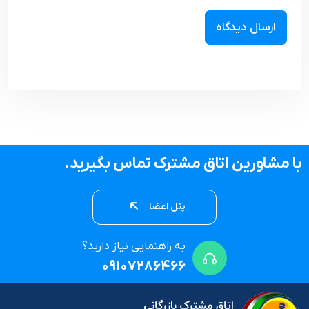
با مشاورین اتاق مشترک تماس بگیرید.
پنل اعضا
به راهنمایی نیاز دارید؟
09107286466