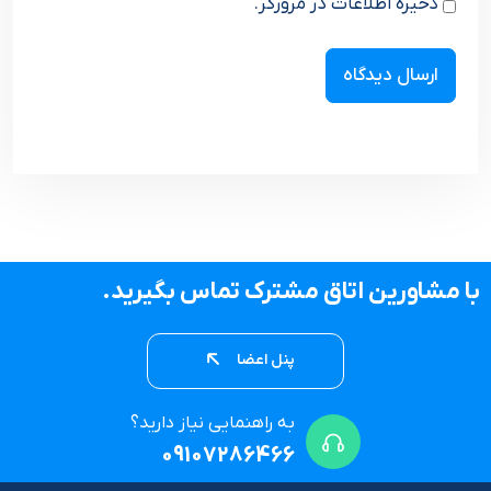
ذخیره اطلاعات در مرورگر.
با مشاورین اتاق مشترک تماس بگیرید.
پنل اعضا
به راهنمایی نیاز دارید؟
09107286466