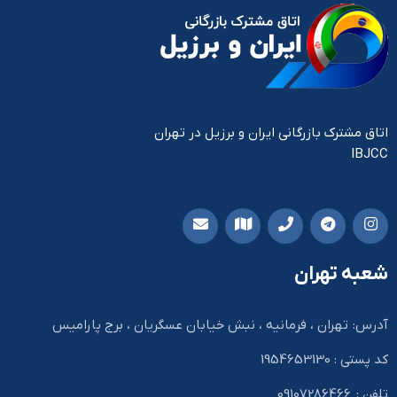
اتاق مشترک بازرگانی ایران و برزیل در تهران
IBJCC
شعبه تهران
آدرس: تهران ، فرمانیه ، نبش خیابان عسگریان ، برج پارامیس
کد پستی : 1954653130
تلفن : 09107286466