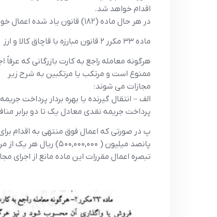
اقدام خواهد شد.
در هر حال ماده (۱۸۲) قانون یاد شده اعمال خواهد شد و وارد کننده مطابق قانون امور گمرکی مشمول پردااخت حقوق ورودی است.
ماده ۳۳ مکرر ۲ قانون مبارزه با قاچاق کالا و ارز
هرگونه معامله راجع به کارت بازرگانی که عرفاً
ممنوع است و مرتکب یا مرتکبین به شرح زیر
مجازات می شوند:
الف – انتقال گیرنده یا بهره بردار پرداخت جری
پرداخت جریمه نقدی معادل یک تا دو برابر مناف
پانصد میلیون ( ۵۰۰,۰۰۰,۰۰۰) ریال هر یک از مرتکبین به دو یا چند مورد از محرومیتهای موضوع ماده (۶۹) این قانون محکوم می شوند.
تبصره اعمال مقررات این ماده مانع از اجرای مجا