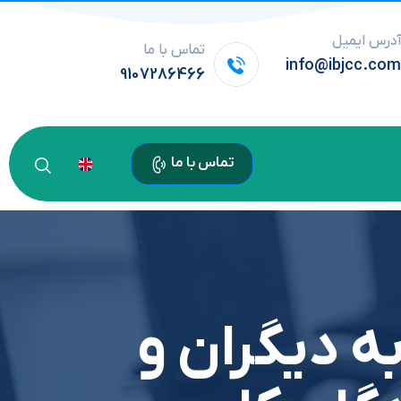
درس ایمیل
تماس با ما
info@ibjcc.co
9107286466
تماس با ما
به دیگران و