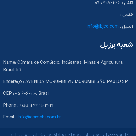
تلفن : 09107286466
فکس : ——————
ایمیل :
info@ibjcc.com
شعبه برزیل
Name: Câmara de Comércio, Indústrias, Minas e Agricultura
Brasil-Irã
Endereço : AVENIDA MORUMBI 710 MORUMBI SÃO PAULO SP
CEP : 05.606-010. Brasil
Phone : +55 11 99991-3021
Email :
Info@ccimabi.com.br
کلیه حقوق این وب سایت متعلق به اتاق مشترک ایران و برزیل در