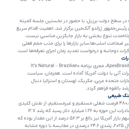
ای سازنده در سطح دولت برزیل، با حضور در نخستین جلسه کمیته
 رئیس‌جمهور ژرالدو آلک‌مین برگزار شد، اهمیت اقدام سریع
 کوتاه‌مدت تنوع بخشی به بازار جایگزین مناسبی نیست،
ر ضخامت اسلب‌ها،سایر بازارها را برای جذب حجم فعلی
کرات دوجانبه و درخواست تمدید زمان اجرای تعرفه‌ها است.
رات
مرکز سنگ طبیعی برزیل در همکاری نزدیک با ApexBrasil، مجری برنامه «It’s Natural – Brazilian
 در مذاکرات آتی با دولت آمریکا آماده است. همزمان، سیاست
ات متحده عربی، مکزیک، لهستان و استرالیا دنبال
شد بالقوه فراهم گردد.
نگ طبیعی
صنعت سنگ طبیعی برزیل با ایجاد حدود ۴۸۰٬۰۰۰ فرصت شغلی مستقیم و غیرمستقیم، از نقش کلیدی
در اقتصاد ملی برخوردار است. در سال ۲۰۲۴، صادرات این حوزه به ۱.۲۶ میلیارد دلار رسید که رشد ۱۲.۷
درصدی نسبت به سال قبل را نشان می‌دهد. سهم بازار آمریکا نیز بالغ بر ۵۶.۳ درصد از این مقدار بوده که
با صادرات ۴۲۶ میلیون دلار در نیمه نخست سال ۲۰۲۵، رشدی ۲۴.۶ درصدی در مقایسه با دوره مشابه