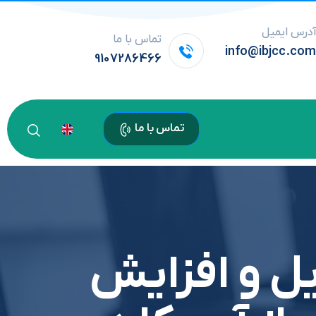
درس ایمیل
تماس با ما
info@ibjcc.co
9107286466
تماس با ما
 و افزایش