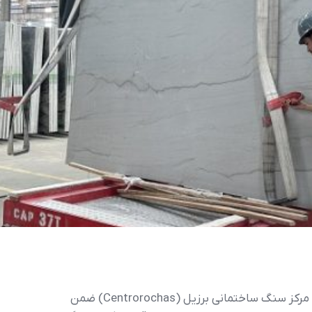
به گزارش اتاق مشترک بازرگانی ایران و برزیل- مرکز سنگ ساختمانی برزیل (Centrorochas) ضمن