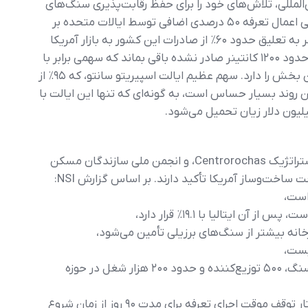
المللی، تلاش‌های خود را برای حفظ رقابت‌پذیری سنگ‌های
طبیعی برزیلی تشدید کرده است. اعلام ناگهانی اعمال تعرفه ۵۰ درصدی اضافی توسط ایالات متحده بر
محصولات سنگ طبیعی برزیل از ۹ ژوئیه، منجر به تعلیق حدود ۶۰٪ از صادرات این کشور به بازار آمریکا
شده است. پیش‌بینی می‌شود طی ماه ژوئیه حدود ۱۲۰۰ کانتینر صادر نشده باقی بماند که سهمی برابر با
کاهش احتمالی ۴۰ میلیون دلار در صادرات این بخش را دارد. سهم عظیم ایالت اسپیریتو سانتو، که ۹۵٪ از
 روند بسیار حساس است، به گونه‌ای که تنها این ایالت با
مؤسسه سنگ طبیعی آمریکا (NSI)، شریک استراتژیک Centrorochas، و انجمن ملی سازندگان مسکن
خانه بیشتر از سنگ‌های برزیلی تأمین می‌شود،
یست،
– اعمال تعرفه، بیش از ۱۲ هزار کارگاه ساخت سنگ، ۵۰۰ توزیع‌کننده و حدود ۲۰۰ هزار شغل در حوزه
NSI و دیگر انجمن‌های تجاری آمریکایی خواستار توقف موقت اجرای تعرفه برای مدت ۹۰ روز از زمان شروع