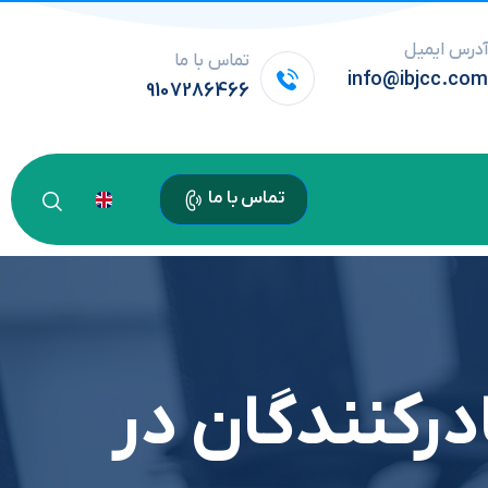
درس ایمیل
تماس با ما
info@ibjcc.co
9107286466
تماس با ما
رکنندگان در