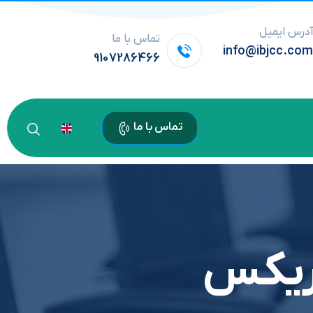
درس ایمیل
تماس با ما
info@ibjcc.co
9107286466
تماس با ما
ریکس