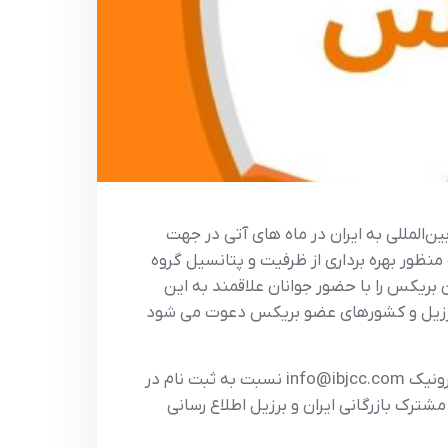
ن‌المللی به ایران در ماه های آتی در جهت
 منظور بهره برداری از ظرفیت و پتانسیل گروه
بریکس را با حضور جوانان علاقمند به این
ور برزیل و کشورهای عضو بریکس دعوت می شود
علاقمندان می توانند با تکمیل فرم پیوست و ارسال آن از طریق واتساپ / تلگرام به شماره 9107286466 و پست الکترونیک info@ibjcc.com نسبت به ثبت نام در
ترک بازرگانی ایران و برزیل اطلاع رسانی