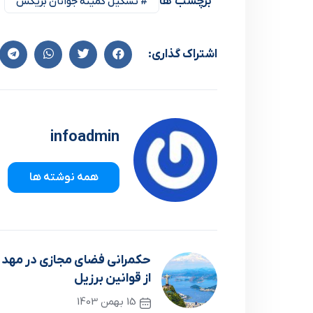
برچسب ها
# تشکیل کمیته جوانان بریکس
اشتراک گذاری:
infoadmin
همه نوشته ها
حکمرانی فضای مجازی در مهد 
از قوانین برزیل
15 بهمن 1403