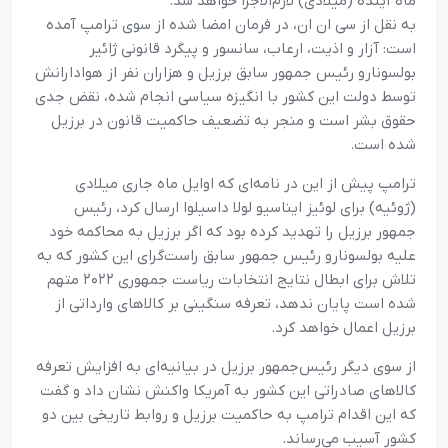
ماه آینده (میلادی) لازم‌الاجرا خواهد شد.
به نقل از سی ان ان، در فرمان امضا شده از سوی ترامپ آمده
است: آزار و اذیت، ارعاب، سانسور و پیگرد قانونی ژائیر
بولسونارو رئیس جمهور سابق برزیل و هزاران نفر از هوادارانش
توسط دولت این کشور با انگیزه سیاسی انجام شده، نقض جدی
حقوق بشر است و منجر به تضعیف حاکمیت قانون در برزیل
شده است.
ترامپ پیش از این در نامه‌ای که اوایل ماه جاری میلادی
(ژوئیه) برای لوئیز ایناسیو لولا داسیلوا ارسال کرد، رئیس
جمهور برزیل را تهدید کرده بود که اگر برزیل به محاکمه خود
علیه بولسونارو رئیس جمهور سابق راست‌گرای این کشور که به
تلاش برای ابطال نتایج انتخابات ریاست جمهوری ۲۰۲۲ متهم
شده است پایان ندهد، تعرفه سنگینی بر کالاهای وارداتی از
برزیل اعمال خواهد کرد.
از سوی دیگر رئیس‌جمهور برزیل در بیانیه‌ای به افزایش تعرفه
کالاهای صادراتی این کشور به آمریکا واکنش نشان داد و گفت
که این اقدام ترامپ به حاکمیت برزیل و روابط تاریخی بین دو
کشور آسیب می‌رساند.