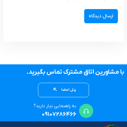
با مشاورین اتاق مشترک تماس بگیرید.
پنل اعضا
به راهنمایی نیاز دارید؟
09107286466