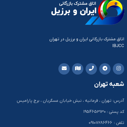
اتاق مشترک بازرگانی ایران و برزیل در تهران
IBJCC
شعبه تهران
آدرس: تهران ، فرمانیه ، نبش خیابان عسگریان ، برج پارامیس
کد پستی : 1954653130
تلفن : 09107286466