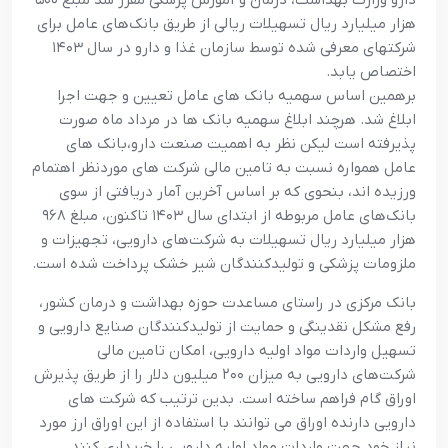
دارو وزارت بهداشت، درمان و آموزش پزشکی مقرر شد مبلغ ۵۰۰
هزار ميليارد ريال تسهيلات ريالی از طريق بانک‌های عامل برای
شرکت‏های معرفی شده توسط سازمان غذا و دارو در سال ۱۴۰۳
اختصاص يابد.
برهمين اساس سهميه بانک‏ های عامل تعيين و جهت اجرا
ابلاغ شد. هرچند ابلاغ سهمیه بانک‏ ها در مرداد ماه صورت
پذیرفته است لیکن نظر به اهمیت صنعت دارو،‌بانک ‏های
عامل همواره نسبت به تامین مالی شرکت‏ های موردنظر اهتمام
ورزیده ‏اند، بنحوی که بر اساس آخرين آمار دریافتی از سوي
بانک‌های عامل مربوطه از ابتدای سال ۱۴۰۳ تاکنون، مبلغ ۹۶۸
هزار ميليارد ريال تسهيلات به شرکت‌های دارويی، تجهيزات و
ملزومات پزشکي و توليدکنند‌گان شير خشک پرداخت شده است.‏
بانک مرکزی در راستای مساعدت حوزه بهداشت و درمان کشور،
رفع مشکل نقدینگی و حمایت از تولیدکنندگان صنایع دارویی و
تسهیل واردات مواد اولیه دارویی، امکان تامین مالی
شرکت‌های دارویی به میزان ۲۰۰ میلیون دلار را از طریق پذیرش
اوراق گام فراهم ساخته است. بدین ترتیب که شرکت­ های
دارویی دارنده اوراق می ­توانند با استفاده از این اوراق ارز مورد
نیاز خود جهت واردات مواد اولیه دارویی را خریداری کنند.