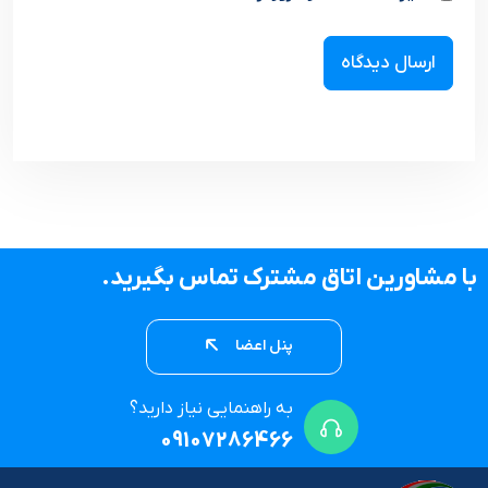
با مشاورین اتاق مشترک تماس بگیرید.
پنل اعضا
به راهنمایی نیاز دارید؟
09107286466