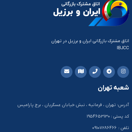
اتاق مشترک بازرگانی ایران و برزیل در تهران
IBJCC
شعبه تهران
آدرس: تهران ، فرمانیه ، نبش خیابان عسگریان ، برج پارامیس
کد پستی : 1954653130
تلفن : 09107286466