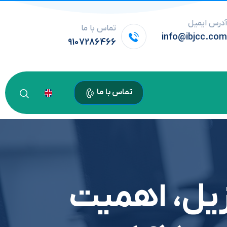
درس ایمیل
تماس با ما
info@ibjcc.co
9107286466
تماس با ما
رزیل، اهمیت