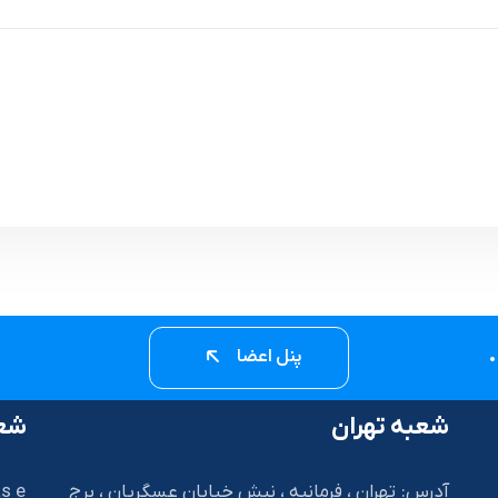
پنل اعضا
شعبه تهران
شعب
آدرس: تهران ، فرمانیه ، نبش خیابان عسگریان ، برج
s e