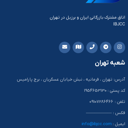
اتاق مشترک بازرگانی ایران و برزیل در تهران
IBJCC
شعبه تهران
آدرس: تهران ، فرمانیه ، نبش خیابان عسگریان ، برج پارامیس
کد پستی : 1954653130
تلفن : 09107286466
فکس : ——————
ایمیل :
info@ibjcc.com