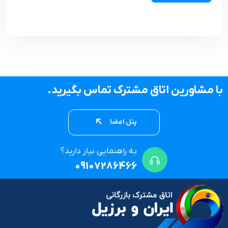
با مشاورین اتاق مشترک تماس بگیرید.
پنل اعضا
به راهنمایی نیاز دارید؟
09107286466