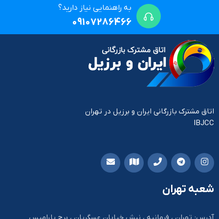
به راهنمایی نیاز دارید؟
09107286466
اتاق مشترک بازرگانی ایران و برزیل در تهران
IBJCC
شعبه تهران
آدرس: تهران ، فرمانیه ، نبش خیابان عسگریان ، برج پارامیس