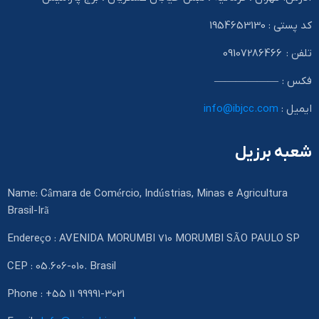
کد پستی : 1954653130
تلفن : 09107286466
فکس : ——————
ایمیل :
info@ibjcc.com
شعبه برزیل
Name: Câmara de Comércio, Indústrias, Minas e Agricultura
Brasil-Irã
Endereço : AVENIDA MORUMBI 710 MORUMBI SÃO PAULO SP
CEP : 05.606-010. Brasil
Phone : +55 11 99991-3021