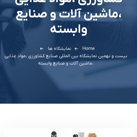
،ماشين آلات و صنايع
وابسته
Home
نمایشگاه ها
بيست و نهمين نمايشگاه بين المللي صنايع کشاورزي ،مواد غذايي
،ماشين آلات و صنايع وابسته