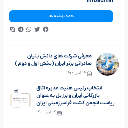
infoadmin
همه نوشته ها
معرفي شرکت هاي دانش بنيان
صادراتي برتر ايران (بخش اول و دوم )
14 آبان 1402
نوشته قبلی
انتخاب رئيس هئيت مديره اتاق
بازرگاني ايران و برزيل به عنوان
رياست انجمن کشت فراسرزميني ايران
14 آبان 1402
نوشته بعدی