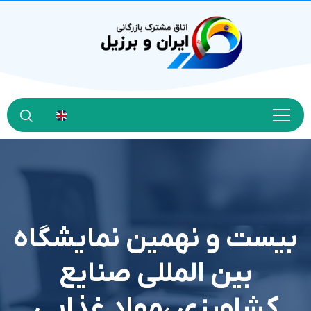
بيست و نهمين نمايشگاه
بين المللي صنايع
کشاورزي ،مواد غذايي