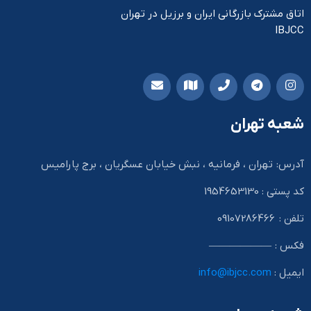
اتاق مشترک بازرگانی ایران و برزیل در تهران
IBJCC
شعبه تهران
آدرس: تهران ، فرمانیه ، نبش خیابان عسگریان ، برج پارامیس
کد پستی : 1954653130
تلفن : 09107286466
فکس : ——————
ایمیل :
info@ibjcc.com