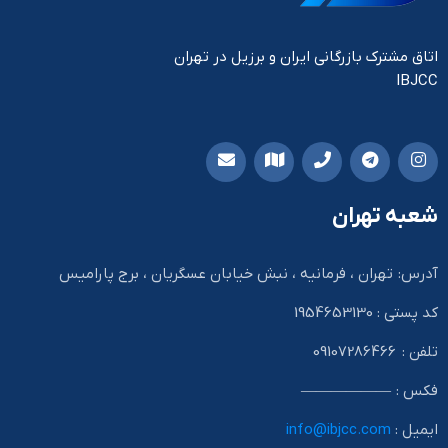
اتاق مشترک بازرگانی ایران و برزیل در تهران
IBJCC
شعبه تهران
آدرس: تهران ، فرمانیه ، نبش خیابان عسگریان ، برج پارامیس
کد پستی : 1954653130
تلفن : 09107286466
فکس : ——————
ایمیل :
info@ibjcc.com