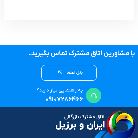
با مشاورین اتاق مشترک تماس بگیرید.
پنل اعضا
به راهنمایی نیاز دارید؟
09107286466