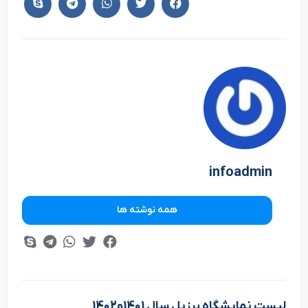
infoadmin
همه نوشته ها
ليست نمايشگاه برزيل سال 1401و1402