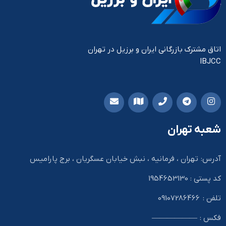
اتاق مشترک بازرگانی ایران و برزیل در تهران
IBJCC
شعبه تهران
آدرس: تهران ، فرمانیه ، نبش خیابان عسگریان ، برج پارامیس
کد پستی : 1954653130
تلفن : 09107286466
فکس : ——————