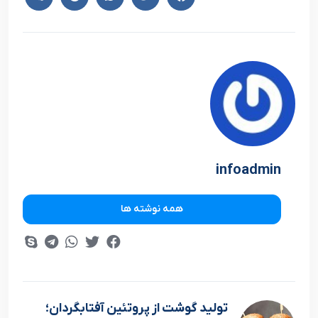
infoadmin
همه نوشته ها
تولید گوشت از پروتئین آفتابگردان؛