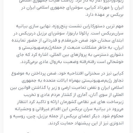
ریودوژانیرو آغاز به کار کرد. ریاست هیات جمهوری اسلامی
ایران را مهرداد کیایی، سوشرپای جمهوری اسلامی ایران در
بریکس بر عهده دارد.
مهم ترین دستورکاراین نشست پنج‌روزه، نهایی سازی بیانیه
سران‌بریکس است. پائولا باربوزا، سوشرپای برزیل دربریکس در
ابتدای سخنان خود ضمن خیرمقدم و قدردانی از حضور نماینده
ایران، به‌ خاطر مشکلات منبعث از حمله‌رژیم‌صهیونیستی و
دشواری دسترسی به پروازهای بین المللی، اشاره کرد که جای
خوشحالی است رفته‌رفته وضعیت به‌روال عادی برمی‌گردد.
کیایی نیز در سخنرانی افتتاحیه خود، ضمن پرداختن به موضوع
تجاوز رژیم‌صهیونیستی بهمراه ایالات متحده به جمهوری
اسلامی ایران و نقض تمامیت ارضی و زیر پا گذاشتن قوانین بین
المللی از سوی آنان، آماری از کشتار مردم عادی و تخریب
زیرساخت های غیر نظامی کشورمان ارائه و تاکید کرد انتظار
می‌رود در بیانیه سران بریکس این اقدام غیرقانی و وحشیانه
محکوم شود. دیگر اعضای بریکس از جمله برزیل، چین، روسیه و
اندونزی نیز از این پیشنهاد حمایت کردند.