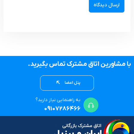
با مشاورین اتاق مشترک تماس بگیرید.
پنل اعضا
به راهنمایی نیاز دارید؟
09107286466