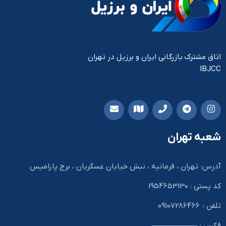
اتاق مشترک بازرگانی ایران و برزیل در تهران
IBJCC
شعبه تهران
آدرس: تهران ، فرمانیه ، نبش خیابان عسگریان ، برج پارامیس
کد پستی : 1954653130
تلفن : 09107286466
فکس : ——————