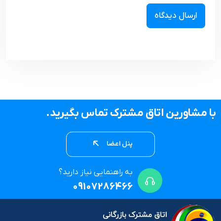
با مشاورین اتاق مشترک تماس بگیرید.
پنل اعضا
به راهنمایی نیاز دارید؟
09107286466