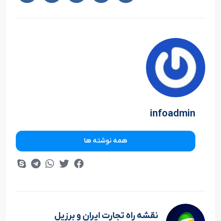
infoadmin
همه نوشته ها
نقشه راه تجارت ايران و برزيل