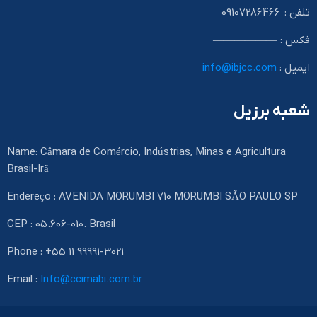
تلفن : 09107286466
فکس : ——————
ایمیل :
info@ibjcc.com
شعبه برزیل
Name: Câmara de Comércio, Indústrias, Minas e Agricultura
Brasil-Irã
Endereço : AVENIDA MORUMBI 710 MORUMBI SÃO PAULO SP
CEP : 05.606-010. Brasil
Phone : +55 11 99991-3021
Email :
Info@ccimabi.com.br