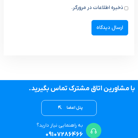
ذخیره اطلاعات در مرورگر.
با مشاورین اتاق مشترک تماس بگیرید.
پنل اعضا
به راهنمایی نیاز دارید؟
09107286466