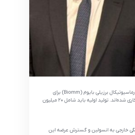
به گزارش اتاق مشترک بازرگانی ایران و برزیل- وزارت بهداشت برزیل، شرکت داروسازی گان اند لی چین و شرکت بیوفارماسیوتیکال برزیلی بایوم (Biomm) برای
تولید داخلی انسولین گلارژین – که اثر طولانی‌مدت دارد و در درمان دیابت نوع ۱ و نوع ۲ استفاده می‌شود – وارد همکاری شده‌اند. تولید اولیه باید شامل ۲۰ میلیون
ستگی خارجی به انسولین و گسترش عرضه این