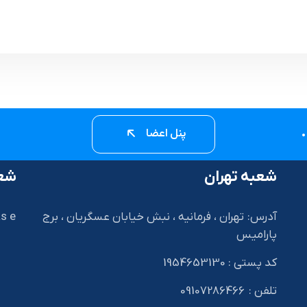
پنل اعضا
شعبه تهران
شعب
آدرس: تهران ، فرمانیه ، نبش خیابان عسگریان ، برج
s e
پارامیس
کد پستی : 1954653130
I
تلفن : 09107286466