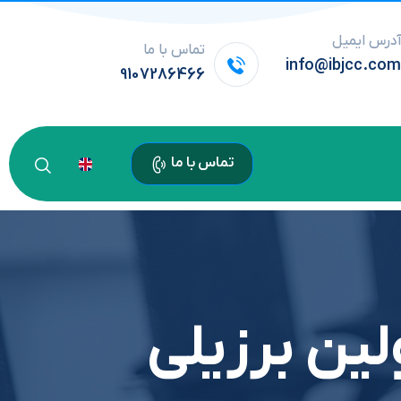
درس ایمیل
تماس با ما
info@ibjcc.co
9107286466
تماس با ما
لین برزیلی