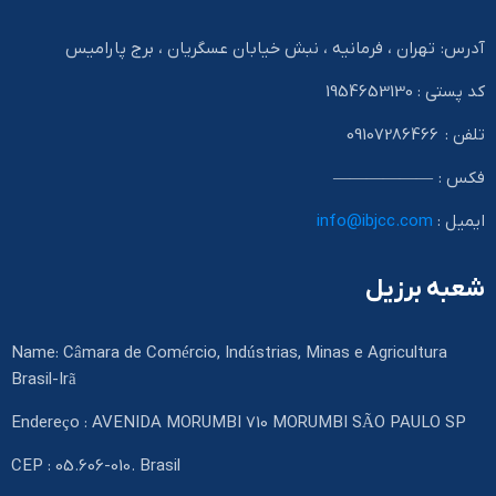
آدرس: تهران ، فرمانیه ، نبش خیابان عسگریان ، برج پارامیس
کد پستی : 1954653130
تلفن : 09107286466
فکس : ——————
ایمیل :
info@ibjcc.com
شعبه برزیل
Name: Câmara de Comércio, Indústrias, Minas e Agricultura
Brasil-Irã
Endereço : AVENIDA MORUMBI 710 MORUMBI SÃO PAULO SP
CEP : 05.606-010. Brasil