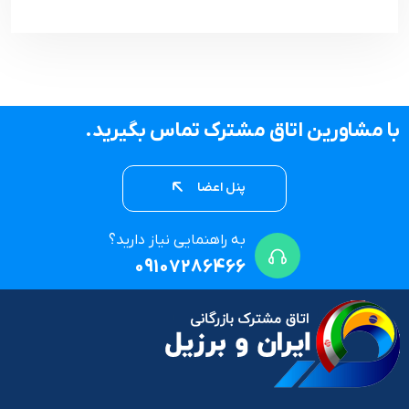
با مشاورین اتاق مشترک تماس بگیرید.
پنل اعضا
به راهنمایی نیاز دارید؟
09107286466