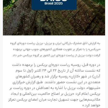
به گزارش اتاق مشترک بازرگانی ایران و برزیل- برزیل ریاست دوره‌ای گروه
«بریکس» را با تمرکز بر تقویت همکاری کشورهای جنوب جهانی برعهده
گرفت.
دولت برزیل از ریاست دوره‌ای این کشور بر گروه بریکس خبر داد.
در دوره قبل، روسیه ریاست دوره‌ای بریکس را برعهده داشت
که نشست سالانه آن از تاریخ ۲۲ الی ۲۴ اکتبر (اول تا سوم
آبان) در شهر «کازان» روسیه برگزار شد و رهبران کشورهای
متعددی در این نشست حضور داشتند. طبق گزارش خبرگزاری
«شینهوا»، دولت برزیل با اشاره به اهدافش در دوره ریاست بر
بریکس اعلام کرد: «برزیل بر اصلاح حاکمیت بین‌المللی و ایجاد
مکانیسم‌هایی جهت تسهیل تجارت میان اعضای بریکس تمرکز
خواهد کرد.»