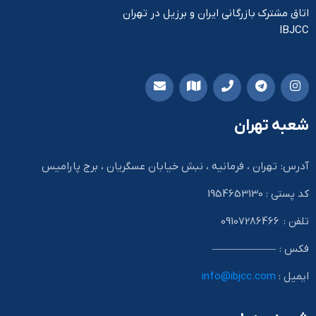
اتاق مشترک بازرگانی ایران و برزیل در تهران
IBJCC
شعبه تهران
آدرس: تهران ، فرمانیه ، نبش خیابان عسگریان ، برج پارامیس
کد پستی : 1954653130
تلفن : 09107286466
فکس : ——————
ایمیل :
info@ibjcc.com