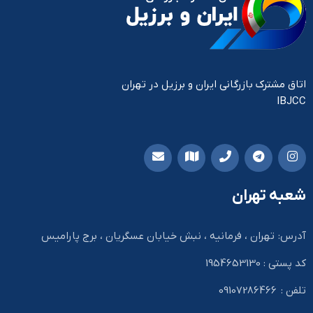
اتاق مشترک بازرگانی ایران و برزیل در تهران
IBJCC
شعبه تهران
آدرس: تهران ، فرمانیه ، نبش خیابان عسگریان ، برج پارامیس
کد پستی : 1954653130
تلفن : 09107286466