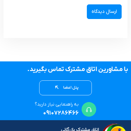
با مشاورین اتاق مشترک تماس بگیرید.
پنل اعضا
به راهنمایی نیاز دارید؟
09107286466