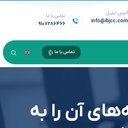
درس ایمیل
تماس با ما
info@ibjcc.co
9107286466
تماس با ما
‌های آن را به