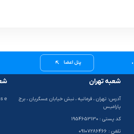
پنل اعضا
شعبه تهران
شعب
آدرس: تهران ، فرمانیه ، نبش خیابان عسگریان ، برج
s e
پارامیس
کد پستی : 1954653130
I
تلفن : 09107286466