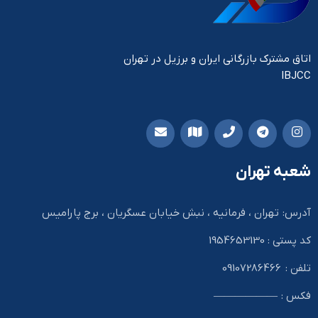
اتاق مشترک بازرگانی ایران و برزیل در تهران
IBJCC
شعبه تهران
آدرس: تهران ، فرمانیه ، نبش خیابان عسگریان ، برج پارامیس
کد پستی : 1954653130
تلفن : 09107286466
فکس : ——————