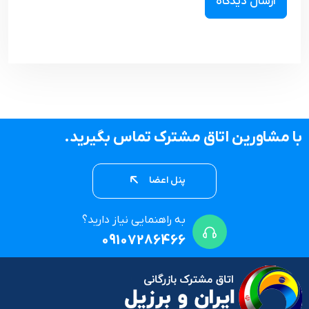
با مشاورین اتاق مشترک تماس بگیرید.
پنل اعضا
به راهنمایی نیاز دارید؟
09107286466