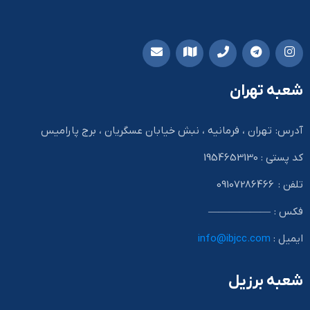
شعبه تهران
آدرس: تهران ، فرمانیه ، نبش خیابان عسگریان ، برج پارامیس
کد پستی : 1954653130
تلفن : 09107286466
فکس : ——————
ایمیل :
info@ibjcc.com
شعبه برزیل