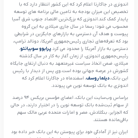
اندونزی در جاکارتا اعلام کرد که این کشور انتظار دارد که با
تخصیص این میزان بودجه به تامین مالی برنامه های توسعه
پایدار کمک کند.اندونزی که بزرگ‌ترین اقتصاد جنوب شرق آسیا
محسوب می شود؛ رسما در سال جاری میلادی به این گروه
پیوست و هدف آن دسترسی به بازارهای جایگزین در شرایطی
بود که تعرفه‌های تجاری رئیس‌جمهوری آمریکا، دونالد ترامپ،
دسترسی به بازار آمریکا را محدود می کرد.
پرابوو سوبیانتو
،
رئیس‌جمهوری اندونزی، از زمان آغاز به کار در سال گذشته
میلادی، ضمن اتخاذ سیاست غیرمتعهد به دنبال ارتقای جایگاه
کشورش در عرصه جهانی بوده است.وی پس از دیدار با رئیس
این بانک،
دیلما روسف
، اسفندماه در جاکارتا اعلام کرد که
اندونزی به بانک توسعه نوین می پیوندد.
براساس وب‌سایت این بانک، اعضای مؤسس بریکس ۹۴ درصد
از سهام ثبت‌شده بانک توسعه نوین را در اختیار دارند، در حالی
که الجزایر، بنگلادش، مصر و امارات متحده عربی مالک سهم
باقی‌مانده هستند.
ایران نیز از آمادگی خود برای پیوستن به این بانک خبر داده بود