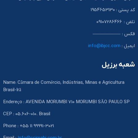
کد پستی : 1954653130
تلفن : 09107286466
فکس : ——————
ایمیل :
info@ibjcc.com
شعبه برزیل
Name: Câmara de Comércio, Indústrias, Minas e Agricultura
Brasil-Irã
Endereço : AVENIDA MORUMBI 710 MORUMBI SÃO PAULO SP
CEP : 05.606-010. Brasil
Phone : +55 11 99991-3021