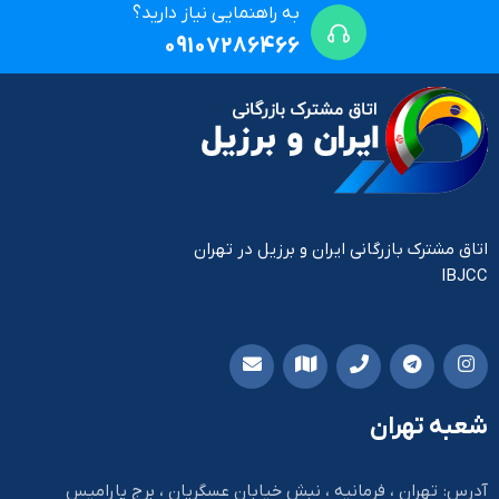
به راهنمایی نیاز دارید؟
09107286466
اتاق مشترک بازرگانی ایران و برزیل در تهران
IBJCC
شعبه تهران
آدرس: تهران ، فرمانیه ، نبش خیابان عسگریان ، برج پارامیس