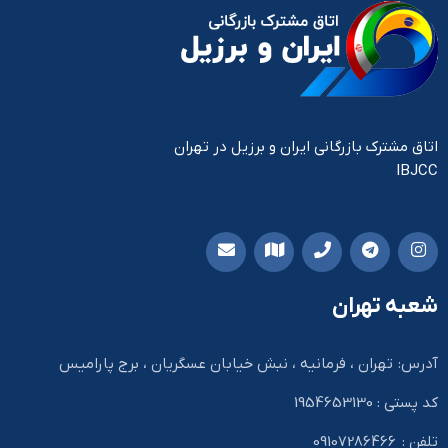
اتاق مشترک بازرگانی ایران و برزیل در تهران
IBJCC
شعبه تهران
آدرس: تهران ، فرمانیه ، نبش خیابان عسگریان ، برج پارامیس
کد پستی : 1954653130
تلفن : 09107286466