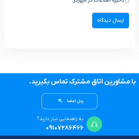
ذخیره اطلاعات در مرورگر.
با مشاورین اتاق مشترک تماس بگیرید.
پنل اعضا
به راهنمایی نیاز دارید؟
09107286466