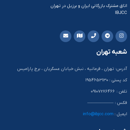
اتاق مشترک بازرگانی ایران و برزیل در تهران
IBJCC
شعبه تهران
آدرس: تهران ، فرمانیه ، نبش خیابان عسگریان ، برج پارامیس
کد پستی : 1954653130
تلفن : 09107286466
فکس : ——————
ایمیل :
info@ibjcc.com