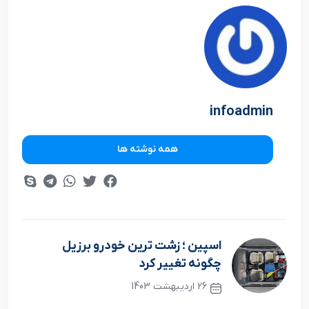
infoadmin
همه نوشته ها
اسپین ؛ زشت ترین خودرو برزیل
چگونه تغییر کرد
26 اردیبهشت 1403