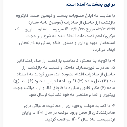
در این بخشنامه آمده است:
با عنایت به ابلاغ مصوبات بیست و نهمین جلسه کارگروه
بازگشت ارز حاصل از صادرات (موضوع نامه شماره
03/317319 مورخ 1403/12/25 سرپرست معاونت ارزی بانک
مرکزی) اهم تصمیمات اتخاذ شده به شرح زیر جهت
استحضار، بهره برداری و دستور اطلاع رسانی به ذی‌نفعان
ایفاد می‌گردد:
1- با توجه به عملکرد نامناسب بازگشت ارز صادرکنندگانی
که صادرات غیرمتعارف داشته و نسبت به بازگشت ارز
حاصل از صادرات اقدام ننموده اند، مقرر گردید به استناد
بند (4) ذیل ماده (3) آئین نامه اجرایی تبصره (6) بند (ج)
ماده (2) مکرر قانون مبارزه با قاچاق کالا و ارز، مراتب جهت
پیگیری و اقدام مقتضی به قوه قضائیه ارسال شود.
2- با تمدید مهلت برخورداری از معافیت مالیاتی برای
صادرکنندگان از محل ورود موقت در سال 1401 تا پایان
اردیبهشت ماه سال 1404 موافقت گردید.