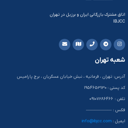
اتاق مشترک بازرگانی ایران و برزیل در تهران
IBJCC
شعبه تهران
آدرس: تهران ، فرمانیه ، نبش خیابان عسگریان ، برج پارامیس
کد پستی : 1954653130
تلفن : 09107286466
فکس : ——————
ایمیل :
info@ibjcc.com