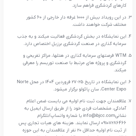
کارهای گردشگری فراهم سازد.
در این رویداد بیش از 1000 غرفه دار خارجی از 60 کشور
مختلف شرکت خواهند داشت.
اين نمايشگاه در بخش گردشگري فعاليت ميكند و به جذب
سرمايه گذاري در صنعت گردشگري برزيل اختصاص دارد.
WTM فرصتهاي سرمايه گذاري در هتلها، مراكز تفريحي و
گردشگري و پروژه هاي مرتبط با صنعت توريسم را معرفي
ميكند.
این نمایشگاه در تاریخ 25-27 فروردین 1404 در محل Norte
Center Expo، سان پائولو برگزار میشود.
علاقمندان جهت ثبت نام اولیه می بایست ضمن اعلام
آمادگی، مشخصات فردی خود را از طریق ارسال ایمیل به
نشانیinfo@ibjcc.com یا شماره واتساپ/تلگرام
09107286466 ارسال نمایند. هزینه های هیات تجاری پس
از ثبت نام اولیه حداقل 20 نفر از علاقمندان به این حوزه