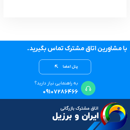
با مشاورین اتاق مشترک تماس بگیرید.
پنل اعضا
به راهنمایی نیاز دارید؟
09107286466