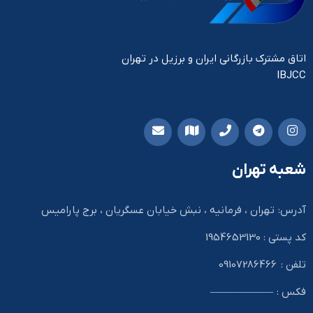
اتاق مشترک بازرگانی ایران و برزیل در تهران
IBJCC
شعبه تهران
آدرس: تهران ، فرمانیه ، نبش خیابان عسگریان ، برج پارامیس
کد پستی : 1954653130
تلفن : 09107286466
فکس : ——————