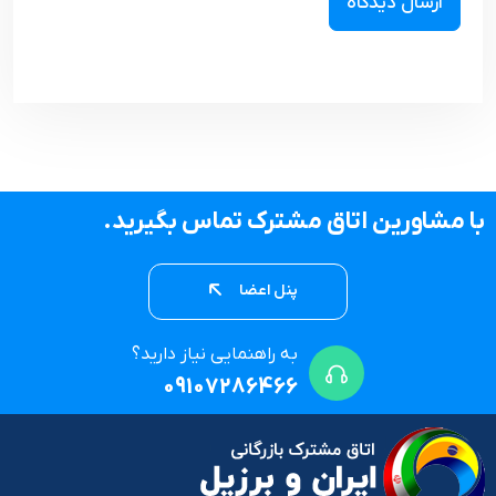
با مشاورین اتاق مشترک تماس بگیرید.
پنل اعضا
به راهنمایی نیاز دارید؟
09107286466