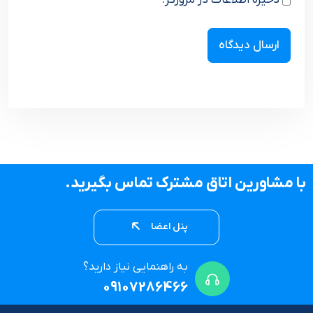
ذخیره اطلاعات در مرورگر.
با مشاورین اتاق مشترک تماس بگیرید.
پنل اعضا
به راهنمایی نیاز دارید؟
09107286466