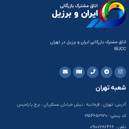
اتاق مشترک بازرگانی ایران و برزیل در تهران
IBJCC
شعبه تهران
آدرس: تهران ، فرمانیه ، نبش خیابان عسگریان ، برج پارامیس
کد پستی : 1954653130
تلفن : 09107286466