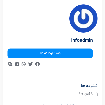
infoadmin
همه نوشته ها
نشریه ها
8 آبان 1402
نوشته قبلی