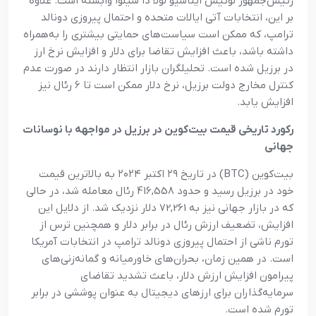
رئیس‌جمهور لوئیس ایناسیو لولا دا سیلوا وابسته است. علاوه
بر این، انتخابات آتی ایالات متحده و احتمال پیروزی دونالد
ترامپ، که ممکن است سیاست‌های حمایتی بیشتری را به‌همراه
داشته باشد، باعث افزایش تقاضا برای دلار و افزایش نرخ ارز
در برزیل شده است. تحلیلگران بازار انتظار دارند در صورت عدم
کنترل مخارج دولت برزیل، نرخ دلار ممکن است تا ۶ رئال نیز
افزایش یابد.
رکورد تاریخی قیمت بیت‌کوین در برزیل در مواجهه با نوسانات
جهانی
بیت‌کوین (BTC) در تاریخ ۲۹ اکتبر ۲۰۲۴ به بالاترین قیمت
خود در برزیل رسید و حدود 416,558 رئال معامله شد، در حالی
که در بازار جهانی نیز به 72,261 دلار نزدیک شد. از دلایل این
افزایش، تضعیف ارزش رئال در برابر دلار و همچنین ترس از
تورم ناشی از احتمال پیروزی دونالد ترامپ در انتخابات آمریکا
است. در همین زمان، بحران‌های خاورمیانه و گمانه‌زنی‌های
پیرامون افزایش ارزش دلار، باعث تشدید تقاضای
سرمایه‌گذاران برای ارزهای دیجیتال به عنوان پوششی در برابر
تورم شده است.