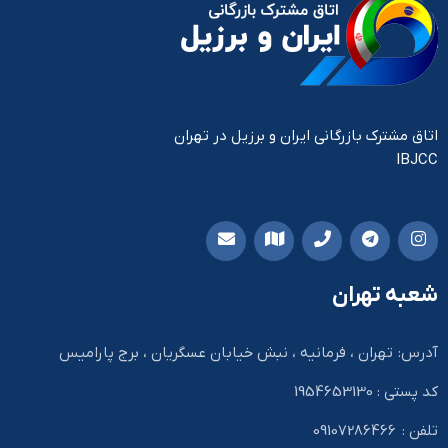
اتاق مشترک بازرگانی ایران و برزیل در تهران
IBJCC
شعبه تهران
آدرس: تهران ، فرمانیه ، نبش خیابان عسگریان ، برج پارامیس
کد پستی : 1954653130
تلفن : 09107286466