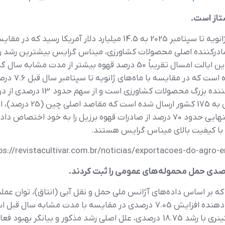
تاز است.
صادرکننده اصلی محصولات کشاورزی، میناس گرایس بیشترین رشد را در
محصولات صادراتی و پس از آن سویا قرار دارد. این ایالت امسال تقریباً 
شده در این ا
پس از ماتو گروسو و سائوپائولو، س
ایتالیا و ژاپن (5 درصد) بوده اند.این ایالت به تنهایی حدود 70 درصد از صادرات ق
وه با کیفیت بالای میناس گرایس هستند.
ps://revistacultivar.com.br/noticias/exportacoes-do-agro-
شده در 20 اکتبر 2025، اعلام شد که بر اساس داده‌های آژانس ملی حمل و نقل آبی (انتاق
2025 به 19.7 میلیون تن رسیده است که نشان دهنده افزایش 7.05 درصدی در مق
عمومی‌با رشد 22.77 درصدی و محموله‌های کانتینری با رشد 18.75 درصدی، علل اصلی ر