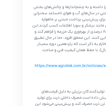
، اولین سخنرانی را داشته و به چشم‌اندازها و چالش‌های بخش
 حتی در سال‌های آب و هوای نامساعد سخنرانی
 برای پیش‌بینی برداشت مبتنی بر ماهواره
 مانند نیشکر و سویا اطلاعات کسب کردند.این
مدل‌سازی بر اساس داده‌های سنجش از دور و متغیرهای محیطی انجام می‌شود و قادر است امکان تخمین با دقت 80 درصدی از بهره‌وری یک مزرعه را فراهم کند و
ایی کنند. این محقق افزود: «ما در حال تطبیق
»لازم به ذکر است که یازدهمین دوره سمینار
ل و دوم سال)، با حفظ همان کیفیت فنی و مباحث
https://www.agrolink.com.br/noticias
 گفته رافائل بولاسکوسچی، تحلیلگر اطلاعات بازار در StoneX، حتی با تولید رکورددار 140 میلیون تن در سال ۲۰۲۵، تولیدکنندگان برزیلی به دلیل قیمت‌های
فزایش داده است.مصرف داخلی ذرت برای تولید
یافته است. طبق پیش‌بینی‌های StoneX، انتظار می‌رود برزیل در سال 2025، 22.3 میلیون تن ذرت مصرف کند و پیش‌بینی می‌شود این