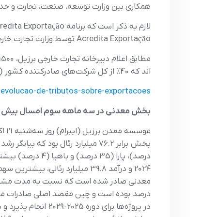
همکاری بین وزارت توسعه، صنعت، تجارت و خدمات (MDIC) و وزارت دارایی، با پشتیبانی اداره مالیا
Acredita Exportação توسط وزارت تجارت خارجی (MDIC) منتشر شده است.
اند که 40٪ از کل شرکت‌های صادرکننده کشور (28800 شرکت) را تشکیل می‌دهند.
devolucao-de-tributos-sobre-exportacoes
بخش معدنی در سه ماهه سوم امسال بیش از 76 میلیارد رئال درآمد داشته 