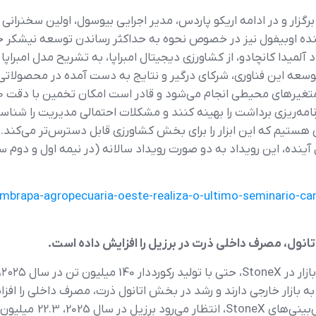
 رسمی این رویداد در ساعت 9:۰۰ صبح برگزار و در ادامه اریکو پاردس، مدیر اجرایی بیوسول
ماینده اوبیفول نیز در خصوص نحوه به حداکثر رساندن توسعه نیشکر
آلمیدا کانچادو، از کشاورزی دیجیتال امبراپا، به تشریح مدل امبراپا
سعه این فناوری، شرکای درگیر و نتایج به دست آمده در محصولاتی
رنامه‌ریزی برداشت را بهینه کنند و مشکلات احتمالی مدیریت را شناس
می هستیم که این ابزار را برای بخش کشاورزی قابل دسترس‌تر می‌کند.
خواهد شد. از سال آینده، این رویداد به دو صورت رویداد سالانه (در نیمه او
/embrapa-agropecuaria-oeste-realiza-o-ultimo-seminario-
ول، مصرف داخلی ذرت در برزیل را افزایش داده است.
به
 به بازار خارجی دارند و رشد در بخش اتانول ذرت، مصرف داخلی را ا
اتانول به سرعت افزایش 