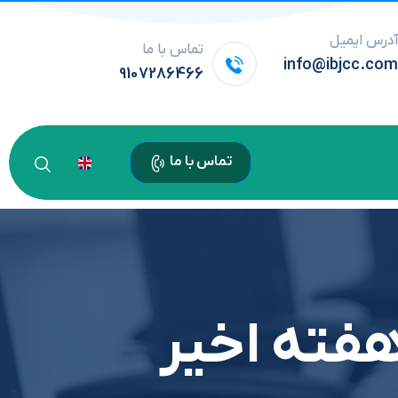
درس ایمیل
تماس با ما
info@ibjcc.co
9107286466
تماس با ما
هفته اخیر