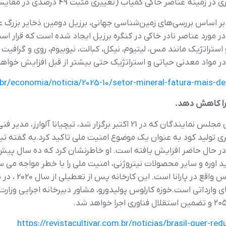
میاب (تغییری مثبت 49 درصدی در مقایسه با دوره 2024-2028) محقق گردد.
 بر اساس بررسی‌های زمین‌شناسی جهانی، برزیل دومین ذخایر بزرگ عناص
ر مورد عناصر نادر خاکی در کنگره برزیل ایجاد شده است که قرار اس
ستراتژیک مانند مس، لیتیوم، نیکل، کبالت، نیوبیوم، روی و گرافیت 
در مواد معدنی حیاتی و استراتژیک حتی بیشتر از قبل افزایش خواهد
.br/economia/noticia/2025-10/setor-mineral-fatura-mais-d
 را کاهش دهد.
در نشست کمیته ادغام ملی و توسعه منطقه‌ای مجلس نمایندگان که در 21 اکتب
تولید کود به عنوان یک موضوع امنیت ملی تاکید کرد.به گفته تیچیا
از 75 درصد در سال 2015 به 96 درصد در حال حاضر افزایش یافته است. او خاطرنشان کرد که
د اوره و سایر محصولات نیتروژنی، امنیت ملی را با خطر مواجه می ساز
ارداتی است.خوزه کارلوس پولیدورو، مشاور دبیرخانه اجرایی وزارت ک
https://revistacultivar.com.br/noticias/brasil-quer-re