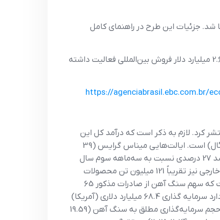
 لولا دا سیلوا امضا شد. جزئیات این طرح در راهنمای کامل
مطابق اعلام دبیرخانه تجارت خارجی برزیل، 11500 شرکت کوچک و متوسط در سال 2024 در زمینه صادرات با مجموع 2.6 میلیارد دلار فروش بین‌المللی فعالیت داشته
https://agenciabrasil.ebc.com.br/
برزیل (ایبرام) روز سه‌شنبه 21 اکتبر 2025، آمار کلیدی این بخش را برای سه‌ماهه سوم سال 2025 منتشر کرد. لازم به ذکر است که درآمد کل این
بخش برابر 76.2 میلیارد رئال بود که بیانگر رشد 34 درصدی در مقایسه با مدت مشابه سال گذشته (56.7 میلیارد رئال) است. ایالت‌هایی میناس گرایس (39
درصد)، پارا (35 درصد) و باهیا (4 درصد) بیشترین سهم از درآمد این بخش را داشته اند. همچنین سنگ آهن با رشد 27 درصدی نسبت به سه‌ماهه سوم سال
2024 و درآمد 39.8 میلیارد رئالی، بیشترین سهم را در درآمد مذکور (با سهم 52 درصدی) داشته است.در مورد تجارت خارجی نیز تقریباً 121 میلیون تن محصولات
معدنی صادر شده است که نسبت به مدت مشابه سال گذشته 6.2 درصد افزایش را نشان می دهد. لازم به ذکر است که سهم سنگ آهن از صادرات مذکور 65
درصد بوده است و چین مقصد اصلی صادرات مواد معدنی برزیل با سهم 69.3 درصدی بوده است.این بخش انتظار دارد سرمایه گذاری 68.4 میلیارد دلاری (آمریکا)
در پروژه‌ها برای دوره 2025-2029 انجام پذیرد و پیش بینی‌ها حاکی بر آن است که از سرمایه گذاری مذکور بیشترین حجم سرمایه‌گذاری مطلق به سنگ آهن (19.59