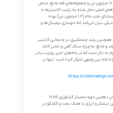
تولیدی بیان شده است.محموله‌های فله خشک، که بیش از نیمی از حمل منطقه‌ای را تشکیل می‌دهند، در مجموع 11.6 میلیون تن و محموله‌های فله مایع، شامل
ه نشان می‌دهد. همچنین کالاهای اصلی حمل شده به ترتیب کانتینرها با
5.5 میلیون تن، سنگ آهن (4.5 میلیون تن)، ذرت (2.5 میلیون تن)، شکر (1.8 میلیون تن) و نفت و مشتقات، به استثنای نفت خام (1.2 میلیون تن) بوده
ستیکی، بیان می‌کند که «نوسازی ترمینال‌ها و
و همچنین رشد چشمگیری در جابجایی کانتینر
مد و مایع، به ویژه سنگ آهن و خمیر کاغذ
 به ذکر است که در ماه‌های اخیر، وزارت بنادر
 ادغام بین وجهی تمرکز کرده است. تنها در
https://colatinahoje.
امبراپا آگروپکواریا اوئسته، ۲۳ اکتبر 2025، در ماتو گروسو دو سول (دورادوس) از ساعت 9 صبح تا 5 بعدازظهر، میزبان دهمین دوره سمینار کشاورزی 2025
بخش نیشکر و انرژی با هدف بحث و گفتگو در