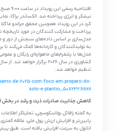
افتتاحیه
نیشکر و انرژی پرداخته شد. الکساندر براگا، ن
کرد.در این رویداد همچنین محقق جرالدو ماگلا د 
پرداخت و مشارکت کنندگان در مورد تاریخچه تو
به تولیدکنندگان و کارخانه‌ها کمک می‌کند تا ب
مدل‌ها با پلتفرم‌های ماهواره‌ای رایگان و عمو
کشاورزی در سال 2026 برگزار 
تنظیم خواهد شد.
canams-de-2025-com-foco-em-preparo-do-
solo-e-plantio_507232.html
کاهش جذابیت صادرات ذرت و رشد در بخش اتان
پایین‌تر و افزایش ارزش پول ملی، علاقه کمتری