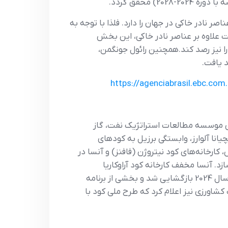
ر نادر خاکی در جهان را دارد. فلذا با توجه به
ت علاوه بر عناصر نادر خاکی، این بخش
را نیز رصد کند.همچنین رائول جونگمن،
 یافت.
https://agenciabrasil.ebc.com
ر برگزار شد، تیچیانا آلوارز، مدیر فنی موسسه مطالعات استراتژیک نفت، گاز
نا آلوارز، وابستگی برزیل به کودهای
 ده سال پیش، کارخانه‌های کود نیتروژن (فافنز) و آنسا در
د. آنسا مخفف کارخانه کود آراوکاریا
نیتروجنادوس اس.ای.، یک شرکت تابعه پتروبراس واقع در پارانا است. این کارخانه پس از تعطیلی از سال 2020 ، در سال 2024 بازگشایی شد و بخشی از برنامه
شاورزی نیز اعلام کرد که طرح ملی کود با