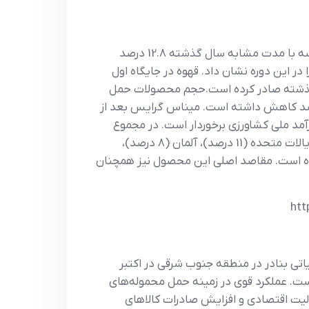
صادرات محصولات کشاورزی میناس گرایس از ژانویه تا سپتامبر 2025 به 14.5 میلیارد دلار آمریکا رسید که در مقایسه با مدت مشابه سال گذشته 12.8 درصد
 این دوره نشان داد. قهوه در جایگاه اول
50 درصد قهوه بیشتر از مدت مشابه سال گذشته صادر کرده است.حجم محصولات حمل
یالت در مجموع 13 میلیون تن بوده است که در مقایسه با ماه‌های ژانویه تا سپتامبر سال قبل 7.6 درصد کاهش داشته است. میناس گرایس بعد از
ومین صادرکننده بزرگ محصولات کشاورزی است و از سهم حدود 13 درصدی از درآمد ملی کشاورزی برخوردار است. در مجموع
615 محصول کشاورزی مختلف از میناس گرایس به 175 کشور ارسال شده است که مقاصد اصلی چین (25 درصد)، ایالات متحده (11 درصد)، آلمان (8 درصد)،
هوه برزیل را به خود اختصاص داده است. مقاصد اصلی این محصول نیز همچنان
htt
)، توان عملیاتی بنادر در منطقه جنوب شرقی در اکتبر
ایسه با مدت مشابه سال قبل است. عملکرد قوی در زمینه حمل محموله‌های
شد مذکور و بیانگر بهبود فعالیت اقتصادی و افزایش صادرات کالاهای