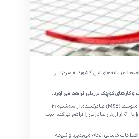
یل- گزیده اخبار و تحولات اقتصادی برزیل درآبان ماه 1404، مندرج در روزنامه‌ها و رسانه‌های این کشور؛ به شرح زیر
به ابتکار دولت فدرال، برنامه Acredita Exportação، با هدف حمایت از کارآفرینان خرد (MEI) و شرکت‌های کوچک و متوسط (MSE) صادرکننده، از سه‌شنبه 21
اکتبر 2025، کارآفرینان امکان درخواست بازپرداخت مالیات بر صادرات (امالیات پرداخت شده در سراسر زنجیره تولید) را تا 3٪ از ارزش صادراتی را فراهم می‌کند. ثبت
اصلاحات مالیاتی انجام می‌پذیرد و نتیجه