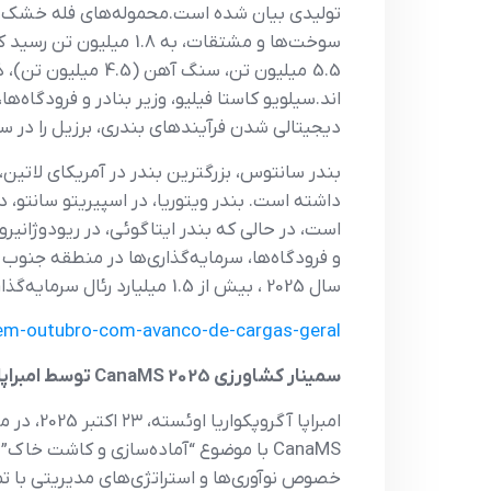
اند.سیلویو کاستا فیلیو، وزیر بنادر و فرودگاه‌ها
دیجیتالی شدن فرآیندهای بندری، برزیل را در س
بندر سانتوس، بزرگترین بندر در آمریکای لات
داشته است. بندر ویتوریا، در اسپیریتو سانتو،
است، در حالی که بندر ایتاگوئی، در ریودوژانیر
و فرودگاه‌ها، سرمایه‌گذاری‌ها در منطقه جنوب 
سال 2025 ، بیش از 1.5 میلیارد رئال سرمایه‌گذاری خصوصی در بنادر سائوپائولو و ریودوژانیرو مجاز شد.
7-em-outubro-com-avanco-de-cargas-geral
سمینار کشاورزی 2025 CanaMS توسط امبراپا با تمرکز بر آماده‌سازی و کاشت خاک برگزار شد.
CanaMS با موضوع “آماده‌سازی و کاشت خ
خصوص نوآوری‌ها و استراتژی‌های مدیریتی با تمر