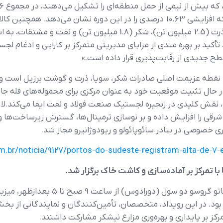
سوخت‌ها و مشتقات، به 1.8 میلیون تن رسید که افزایشی 10.63 درصدی را در این دور
، تأکید بر بهره مندی از مزایای مدیریتی متمرکز بر کارایی و ادغام لج
طح جدیدی از رقابت‌پذیری قرار داده است.»
ین، نقطه عزیمت اصلی صادرات شکر، سویا، ذرت و گوشت برزیل است 
 در حال تثبیت موقعیت خود به عنوان مرکزی برای محموله‌های فله جا
و، نقش کلیدی در زنجیره لجستیک صنعت فولاد و نفت ایفا می‌کند.لازم
شرقی را افزایش داده و بر نوسازی ترمینال‌ها، گسترش زیرساخت‌ها و
com.br/noticia/9127/portos-do-sudeste-registram-alta-de-
اک” بود. در این رویداد، متخصصان، تأمین‌کنندگان و نمایندگانی از 
کز بر پایداری و بهره‌وری مزارع نیشکر مشارکت داشتند.