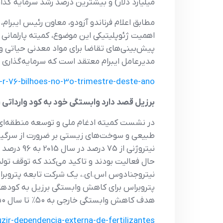
میلیارد دلار) و بیشترین درصد رشد سرمایه گذاری در زمینه عناصر خاکی ک
مطابق اعلام فرناندو آزودو، معاون رئیس ایبرام،
اهمیت ژئوپلیتیکی این موضوع، کمیته پارلمانی د
پیش‌بینی‌های تقاضا برای مواد معدنی حیاتی و ا
مدیرعامل ایبرام معتقد است که سرمایه‌گذاری 
e-r-76-bilhoes-no-3o-trimestre-deste-ano
برزیل قصد دارد وابستگی خود به کود وارداتی
طبیعی و سوخت‌های زیستی بر ضرورت از سرگیری 
نیتروژنی 
حال فعالیت بودند و تاکید می‌کند که توقف تولی
پتروبراس برای کاهش وابستگی برزیل به کودهای و
هدف کاهش وابستگی خارجی به ۵۰٪ تا سال ۲۰۵۰ و تضمین استقلال فناوری اجرا خواهد شد.
duzir-dependencia-externa-de-fertilizantes