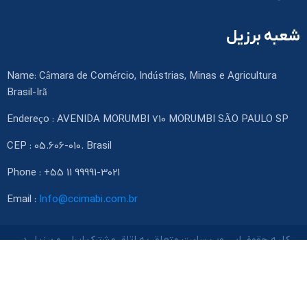
شعبه برزیل
Name: Câmara de Comércio, Indústrias, Minas e Agricultura
Brasil-Irã
Endereço : AVENIDA MORUMBI 710 MORUMBI SÃO PAULO SP
CEP : 05.606-010. Brasil
Phone : +55 11 99991-3021
Email :
Info@ccimabi.com.br
کلیه حقوق این وب سایت متعلق به اتاق مشترک ایران و برزیل در
تهران می باشد.
طراحی وب سایت بهین آوا