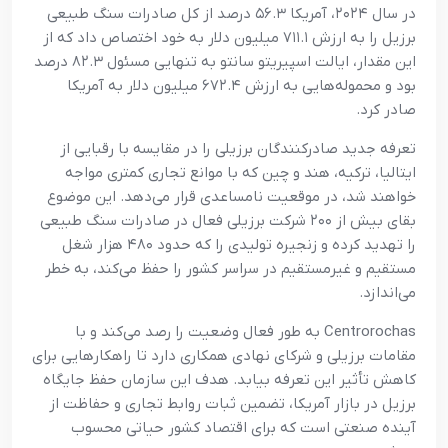
در سال ۲۰۲۴، آمریکا ۵۶.۳ درصد از کل صادرات سنگ طبیعی
برزیل را به ارزش ۷۱۱.۱ میلیون دلار به خود اختصاص داد که از
این مقدار، ایالت اسپیریتو سانتو به تنهایی مسئول ۸۲.۳ درصد
بود و محموله‌هایی به ارزش ۶۷۲.۴ میلیون دلار به آمریکا
صادر کرد.
تعرفه جدید صادرکنندگان برزیلی را در مقایسه با رقبایی از
ایتالیا، ترکیه، هند و چین که با موانع تجاری کمتری مواجه
خواهند شد، در موقعیت نامساعدی قرار می‌دهد. این موضوع
بقای بیش از ۲۰۰ شرکت برزیلی فعال در صادرات سنگ طبیعی
را تهدید کرده و زنجیره تولیدی را که حدود ۴۸۰ هزار شغل
مستقیم و غیرمستقیم در سراسر کشور را حفظ می‌کند، به خطر
می‌اندازد.
Centrorochas به طور فعال وضعیت را رصد می‌کند و با
مقامات برزیلی و شرکای نهادی همکاری دارد تا راهکارهایی برای
کاهش تأثیر این تعرفه بیابد. هدف این سازمان حفظ جایگاه
برزیل در بازار آمریکا، تضمین ثبات روابط تجاری و حفاظت از
آینده صنعتی است که برای اقتصاد کشور حیاتی محسوب