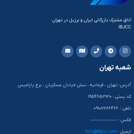
اتاق مشترک بازرگانی ایران و برزیل در تهران
IBJCC
شعبه تهران
آدرس: تهران ، فرمانیه ، نبش خیابان عسگریان ، برج پارامیس
کد پستی : 1954653130
تلفن : 09107286466
فکس : ——————
ایمیل :
info@ibjcc.com