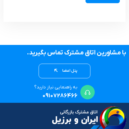
با مشاورین اتاق مشترک تماس بگیرید.
پنل اعضا
به راهنمایی نیاز دارید؟
09107286466