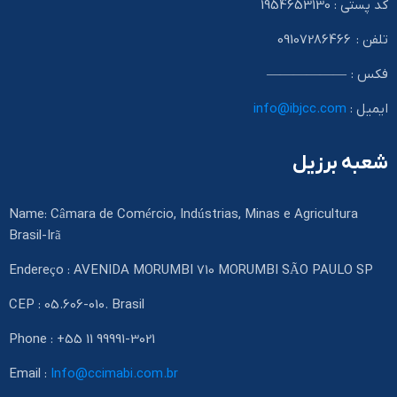
کد پستی : 1954653130
تلفن : 09107286466
فکس : ——————
ایمیل :
info@ibjcc.com
شعبه برزیل
Name: Câmara de Comércio, Indústrias, Minas e Agricultura
Brasil-Irã
Endereço : AVENIDA MORUMBI 710 MORUMBI SÃO PAULO SP
CEP : 05.606-010. Brasil
Phone : +55 11 99991-3021
Email :
Info@ccimabi.com.br