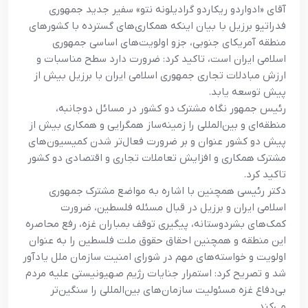
آقاي «ادواردو ريکاردو گراديلونه نتو» سفير جديد جمهوري
فدراتيو برزيل با بيان اينکه همکاري‌هاي گسترده با کشورهاي
منطقه آمريکاي جنوبي، جزو اولويت‌هاي اساسي جمهوري
اسلامي ايران است، تاکيد کرد: ضرورت دارد سطح مناسبات و
ارزش مبادلات تجاري جمهوري اسلامي ايران با برزيل بيش از
پيش توسعه يابد.
رئيس جمهور نگاه مشترک دو کشور در مسائل دوجانبه،
منطقه‌اي و بين‌المللي را زمينه‌ساز همگرايي و همکاري بيش از
پيش دو کشور عنوان و بر ضرورت فعال‌تر شدن کميسيون‌هاي
مشترک همکاري و افزايش تعاملات تجاري و اقتصادي دو کشور
تاکيد کرد.
دکتر رئيسي همچنين با اشاره به مواضع مشترک جمهوري
اسلامي ايران و برزيل در قبال مسئله فلسطين، ضرورت
کمک‌هاي بشردوستانه، پيگيري توقف بمباران غزه، رفع محاصره
اين منطقه و همچنين احقاق حقوق ملت فلسطين را به عنوان
اولويت و خواسته‌هاي مهم در شوراي امنيت سازمان ملل يادآور
شد و تصريح کرد: استمرار جنايات رژيم صهيونيستي عليه مردم
بي‌دفاع غزه مسئوليت سازمان‌هاي بين‌المللي را سنگين‌تر
مي‌کند.