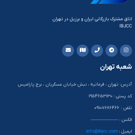
اتاق مشترک بازرگانی ایران و برزیل در تهران
IBJCC
شعبه تهران
آدرس: تهران ، فرمانیه ، نبش خیابان عسگریان ، برج پارامیس
کد پستی : 1954653130
تلفن : 09107286466
فکس : ——————
ایمیل :
info@ibjcc.com