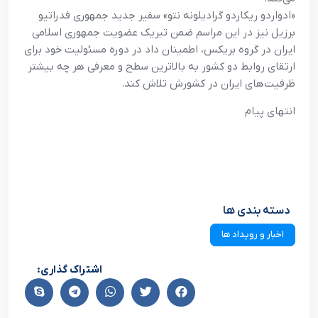
«ادواردو ريکاردو گراديلونه نتو» سفير جديد جمهوري فدراتيو
برزيل نيز در اين مراسم ضمن تبريک عضويت جمهوري اسلامي
ايران در گروه بريکس، اطمينان داد در دوره مسئوليت خود براي
ارتقاي روابط دو کشور به بالاترين سطح و معرفي هر چه بيشتر
ظرفيت‌هاي ايران در کشورش تلاش کند.
انتهاي پيام
دسته بندی ها
اخبار و رویداد ها
اشتراک گذاری: