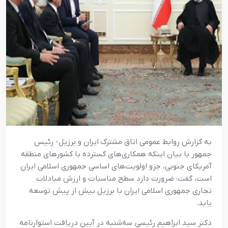
به گزارش روابط عمومي اتاق مشترک ايران و برزيل- رئيس
جمهور با بيان اينکه همکاري‌هاي گسترده با کشورهاي منطقه
آمريکاي جنوبي، جزو اولويت‌هاي اساسي جمهوري اسلامي ايران
است، گفت: ضرورت دارد سطح مناسبات و ارزش مبادلات
تجاري جمهوري اسلامي ايران با برزيل بيش از پيش توسعه
يابد.
دکتر سيد ابراهيم رئيسي سه‌شنبه در آيين دريافت استوارنامه