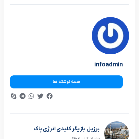
infoadmin
همه نوشته ها
برزيل بازيگر کليدي انرژي پاک