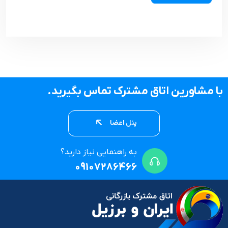
با مشاورین اتاق مشترک تماس بگیرید.
پنل اعضا
به راهنمایی نیاز دارید؟
09107286466