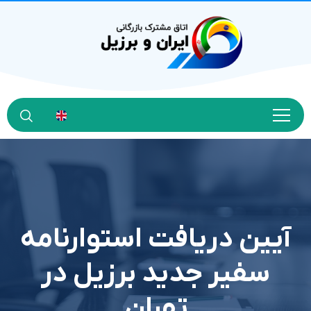
آيين دريافت استوارنامه
سفير جديد برزيل در
تهران