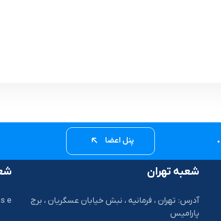
پنل اعضا
شعبه تهران
شعب
آدرس: تهران ، فرمانیه ، نبش خیابان عسگریان ، برج
s e
پارامیس