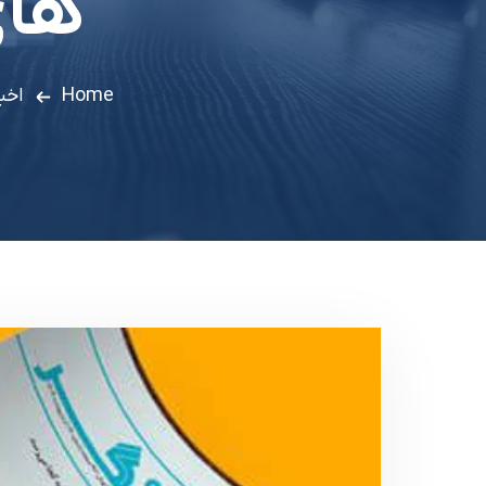
های
Home
اخب