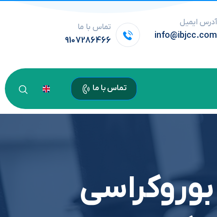
درس ایمیل
تماس با ما
info@ibjcc.co
9107286466
تماس با ما
بوروکراسی