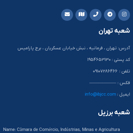
شعبه تهران
آدرس: تهران ، فرمانیه ، نبش خیابان عسگریان ، برج پارامیس
کد پستی : 1954653130
تلفن : 09107286466
فکس : ——————
ایمیل :
info@ibjcc.com
شعبه برزیل
Name: Câmara de Comércio, Indústrias, Minas e Agricultura