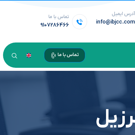
درس ایمیل
تماس با ما
info@ibjcc.co
9107286466
تماس با ما
رزیل