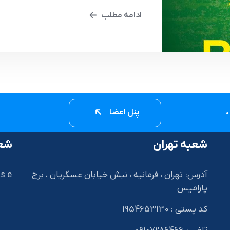
ادامه مطلب
پنل اعضا
شعبه تهران
شعب
آدرس: تهران ، فرمانیه ، نبش خیابان عسگریان ، برج
s e
پارامیس
کد پستی : 1954653130
I