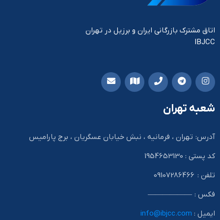
اتاق مشترک بازرگانی ایران و برزیل در تهران
IBJCC
شعبه تهران
آدرس: تهران ، فرمانیه ، نبش خیابان عسگریان ، برج پارامیس
کد پستی : 1954653130
تلفن : 09107286466
فکس : ——————
ایمیل :
info@ibjcc.com