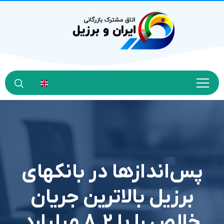
پس‌اندازها در بانکهای
برزیل بالاترین جریان
خالص را با ۸.۲ میلیارد