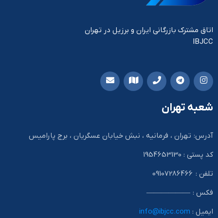
اتاق مشترک بازرگانی ایران و برزیل در تهران
IBJCC
شعبه تهران
آدرس: تهران ، فرمانیه ، نبش خیابان عسگریان ، برج پارامیس
کد پستی : 1954653130
تلفن : 09107286466
فکس : ——————
ایمیل :
info@ibjcc.com