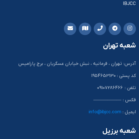
IBJCC
شعبه تهران
آدرس: تهران ، فرمانیه ، نبش خیابان عسگریان ، برج پارامیس
کد پستی : 1954653130
تلفن : 09107286466
فکس : ——————
ایمیل :
info@ibjcc.com
شعبه برزیل