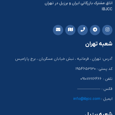
اتاق مشترک بازرگانی ایران و برزیل در تهران
IBJCC
شعبه تهران
آدرس: تهران ، فرمانیه ، نبش خیابان عسگریان ، برج پارامیس
کد پستی : 1954653130
تلفن : 09107286466
فکس : ——————
ایمیل :
info@ibjcc.com
شعبه برزیل